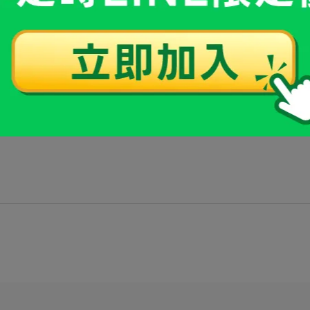
全
嗎？該怎麼吃？
究追蹤，證明它即使長期食用都是安全的。