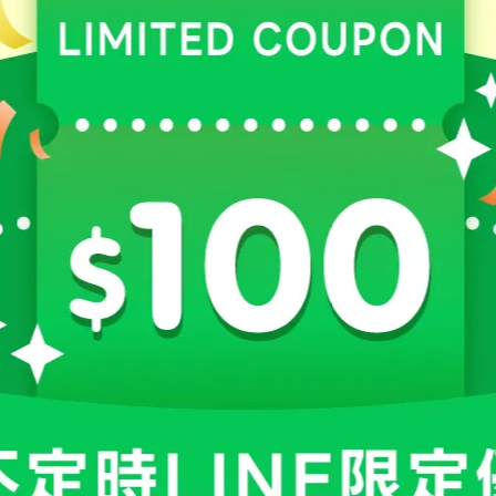
師挑選保健食品的秘訣❞
確挑選：