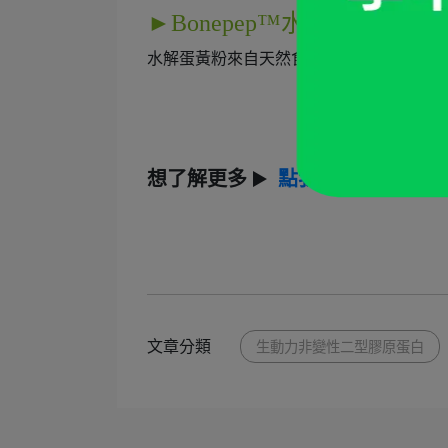
►
Bonepep™水解蛋黃粉安
水解蛋黃粉來自天然食物，又經過許多研
想了解更多
▶️
點我看介紹
文章分類
生動力非變性二型膠原蛋白