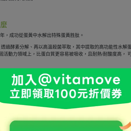
什麼
研發多年，成功從蛋黃中水解出特殊蛋黃胜肽。
，透過酵素分解、再以高溫殺菌萃取，其中提取的高功能性水解
強穩固活動力領域上，比蛋白質更容易被吸收，且耐熱/耐酸度高， 
的幫助！臨床研究佐證 Bonepep™ 支援成長及防跌作用，能幫
身體支撐力。