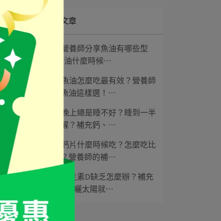
最新文章
1
營養師分享魚油有哪些型
態, 魚油什麼時候⋯
2
魚油怎麼吃最有效？營養師
教你魚油這樣選！⋯
3
晚上總是睡不好？睡到一半
老是醒？補充鈣、⋯
4
鈣片什麼時候吃？怎麼吃比
較好？營養師的補⋯
5
維生素D缺乏怎麼辦？補充
維生素D曬太陽就⋯