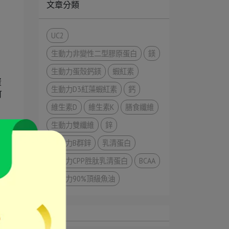
文章分類
UC2
生動力非變性二型膠原蛋白
鎂
生動力蛋殼鈣鎂
蝦紅素
蛋
生動力D3紅藻蝦紅素
鈣
可
維生素D
維生素K
膳食纖維
生動力雙纖維
鋅
生動力B群鋅
乳清蛋白
生動力CPP胜肽乳清蛋白
BCAA
助
生動力90%頂級魚油