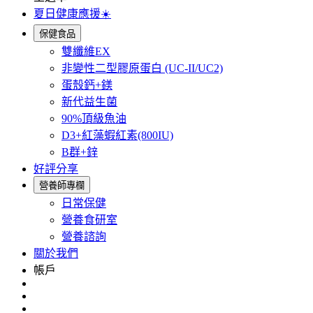
夏日健康應援☀️
保健食品
雙纖維EX
非變性二型膠原蛋白 (UC-II/UC2)
蛋殼鈣+鎂
新代益生菌
90%頂級魚油
D3+紅藻蝦紅素(800IU)
B群+鋅
好評分享
營養師專欄
日常保健
營養食研室
營養諮詢
關於我們
帳戶