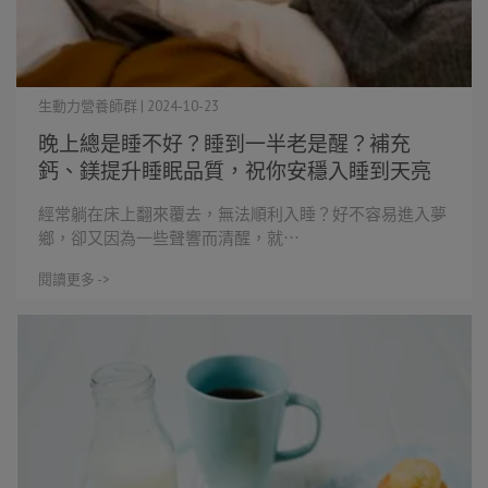
生動力營養師群 | 2024-10-23
晚上總是睡不好？睡到一半老是醒？補充
鈣、鎂提升睡眠品質，祝你安穩入睡到天亮
經常躺在床上翻來覆去，無法順利入睡？好不容易進入夢
鄉，卻又因為一些聲響而清醒，就⋯
閱讀更多 ->