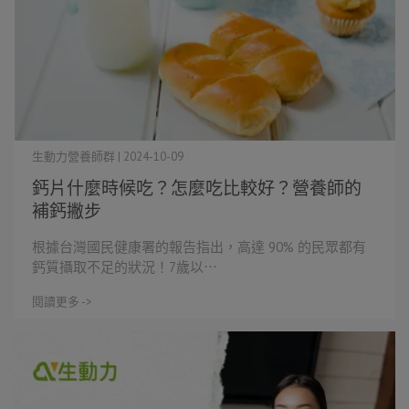
生動力營養師群 | 2024-10-09
鈣片什麼時候吃？怎麼吃比較好？營養師的
補鈣撇步
根據台灣國民健康署的報告指出，高達 90% 的民眾都有
鈣質攝取不足的狀況！7歲以⋯
閱讀更多 ->