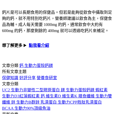
鈣片是可以長期食用的保健品。但若是能夠從飲食中攝取到足
夠的鈣，就不用特別吃鈣片，營養師建議以飲食為主，保健食
品為輔。成人每天需要 1000mg 的鈣，通常飲食中大約有
600mg 的鈣，那麼剩餘的 400mg 就可以透過吃鈣片來補足。
想了解更多
▶️
點我看介紹
文章分類
鈣
生動力蛋殼鈣鎂
所有文章主題
保健知識
好評分享
營養食研室
文章分類
UC2
生動力非變性二型膠原蛋白
鎂
生動力蛋殼鈣鎂
蝦紅素
生動力D3紅藻蝦紅素
鈣
維生素D
維生素K
膳食纖維
生動力雙
纖維
鋅
生動力B群鋅
乳清蛋白
生動力CPP胜肽乳清蛋白
BCAA
生動力90%頂級魚油