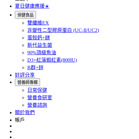
夏日健康應援☀️
保健食品
雙纖維EX
非變性二型膠原蛋白 (UC-II/UC2)
蛋殼鈣+鎂
新代益生菌
90%頂級魚油
D3+紅藻蝦紅素(800IU)
B群+鋅
好評分享
營養師專欄
日常保健
營養食研室
營養諮詢
關於我們
帳戶