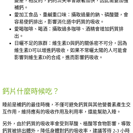
變差，相反的，鈣的流失率會跟著加快，因此需要加強
補鈣。
愛加工食品、重鹹重口味：攝取過量的鈉、磷酸鹽，會
容易使鈣排出，影響消化道中鈣質的吸收。
愛喝咖啡、喝酒：攝取過多咖啡、酒精會增加鈣質排
出。
日曬不足的族群：維生素D與鈣的關係密不可分，因為
維生素D可以增進鈣吸收，如果不常曬太陽的人可能會
影響到維生素D的合成，進而影響鈣吸收。
鈣片什麼時候吃？
睡前是補鈣的最佳時機，不僅可避免鈣質與其他營養素產生交
互作用，維持應有的吸收作用及利用率，還能幫助入睡。
另外，由於鈣質的吸收率會受到草酸、植酸等食物影響，導致
鈣質被排出體外，降低身體對鈣的吸收率，建議等待 2-3 小時