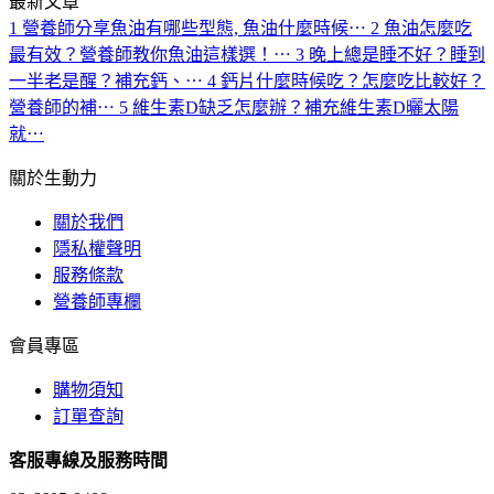
最新文章
1
營養師分享魚油有哪些型態, 魚油什麼時候⋯
2
魚油怎麼吃
最有效？營養師教你魚油這樣選！⋯
3
晚上總是睡不好？睡到
一半老是醒？補充鈣、⋯
4
鈣片什麼時候吃？怎麼吃比較好？
營養師的補⋯
5
維生素D缺乏怎麼辦？補充維生素D曬太陽
就⋯
關於生動力
關於我們
隱私權聲明
服務條款
營養師專欄
會員專區
購物須知
訂單查詢
客服專線及服務時間