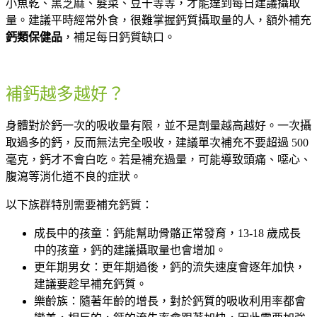
小魚乾、黑芝麻、髮菜、豆干等等，才能達到每日建議攝取
量。建議平時經常外食，很難掌握鈣質攝取量的人，額外補充
鈣類保健品
，補足每日鈣質缺口。
補鈣越多越好？
身體對於鈣一次的吸收量有限，並不是劑量越高越好。一次攝
取過多的鈣，反而無法完全吸收，建議單次補充不要超過 500
毫克，鈣才不會白吃。若是補充過量，可能導致頭痛、噁心、
腹瀉等消化道不良的症狀。
以下族群特別需要補充鈣質：
成長中的孩童：鈣能幫助骨骼正常發育，13-18 歲成長
中的孩童，鈣的建議攝取量也會增加。
更年期男女：更年期過後，鈣的流失速度會逐年加快，
建議要趁早補充鈣質。
樂齡族：隨著年齡的增長，對於鈣質的吸收利用率都會