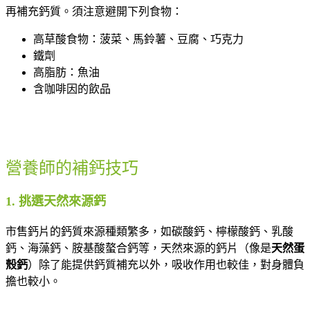
再補充鈣質。須注意避開下列食物：
高草酸食物：菠菜、馬鈴薯、豆腐、巧克力
鐵劑
高脂肪：魚油
含咖啡因的飲品
營養師的補鈣技巧
1. 挑選天然來源鈣
市售鈣片的鈣質來源種類繁多，如碳酸鈣、檸檬酸鈣、乳酸
鈣、海藻鈣、胺基酸螯合鈣等，天然來源的鈣片（像是
天然蛋
殼鈣
）除了能提供鈣質補充以外，吸收作用也較佳，對身體負
擔也較小。