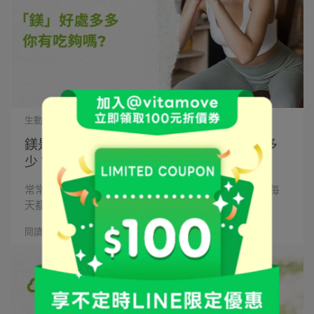
生動力營養師群 | 2024-09-04
鎂是什麼？缺鎂有什麼症狀？每日攝取量多
少？營養師帶你瞭解必備營養素
常常聽見鎂，但卻不知道「鎂」是什麼？ 「鎂」就是每
天都需要攝取的一種人體必⋯
閱讀更多 ->