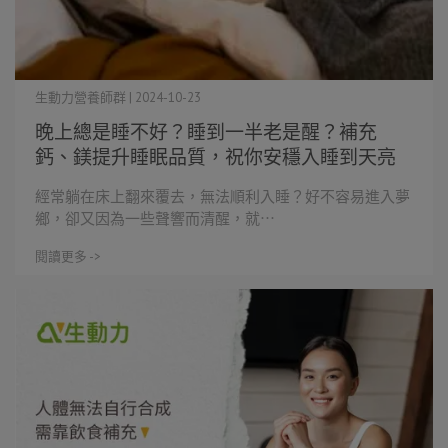
生動力營養師群 | 2024-10-23
晚上總是睡不好？睡到一半老是醒？補充
鈣、鎂提升睡眠品質，祝你安穩入睡到天亮
經常躺在床上翻來覆去，無法順利入睡？好不容易進入夢
鄉，卻又因為一些聲響而清醒，就⋯
閱讀更多 ->