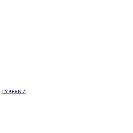
y
CYBERBIZ
.