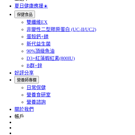
夏日健康應援☀️
保健食品
雙纖維EX
非變性二型膠原蛋白 (UC-II/UC2)
蛋殼鈣+鎂
新代益生菌
90%頂級魚油
D3+紅藻蝦紅素(800IU)
B群+鋅
好評分享
營養師專欄
日常保健
營養食研室
營養諮詢
關於我們
帳戶