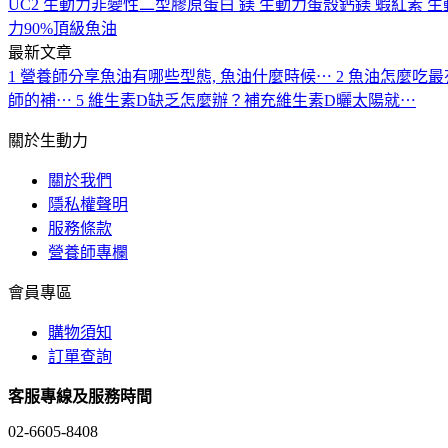
UC2
生動力非變性二型膠原蛋白
鎂
生動力蛋殼鈣鎂
蝦紅素
生
力90%頂級魚油
最新文章
1
營養師分享魚油有哪些型態, 魚油什麼時候⋯
2
魚油怎麼吃最
師的補⋯
5
維生素D缺乏怎麼辦？補充維生素D曬太陽就⋯
關於生動力
關於我們
隱私權聲明
服務條款
營養師專欄
會員專區
購物須知
訂單查詢
客服專線及服務時間
02-6605-8408