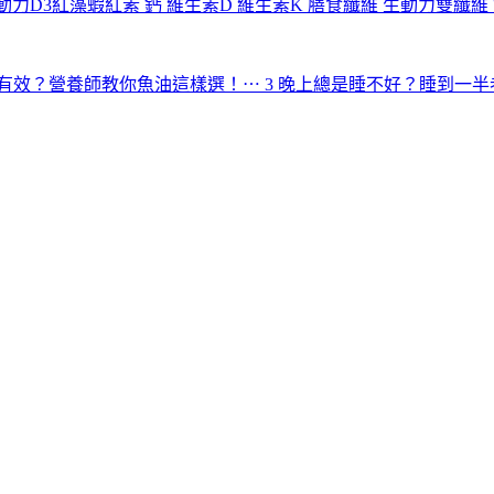
動力D3紅藻蝦紅素
鈣
維生素D
維生素K
膳食纖維
生動力雙纖維
有效？營養師教你魚油這樣選！⋯
3
晚上總是睡不好？睡到一半