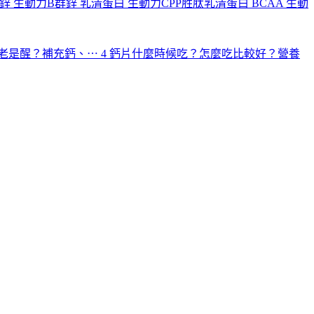
鋅
生動力B群鋅
乳清蛋白
生動力CPP胜肽乳清蛋白
BCAA
生動
老是醒？補充鈣、⋯
4
鈣片什麼時候吃？怎麼吃比較好？營養