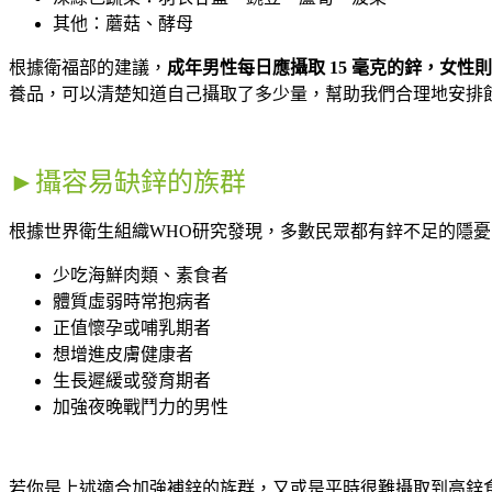
其他：蘑菇、酵母
根據衛福部的建議，
成年男性每日應攝取 15 毫克的鋅，女性則為
養品，可以清楚知道自己攝取了多少量，幫助我們合理地安排
►攝容易缺鋅的族群
根據世界衛生組織WHO研究發現，多數民眾都有鋅不足的隱
少吃海鮮肉類、素食者
體質虛弱時常抱病者
正值懷孕或哺乳期者
想增進皮膚健康者
生長遲緩或發育期者
加強夜晚戰鬥力的男性
若你是上述適合加強補鋅的族群，又或是平時很難攝取到高鋅