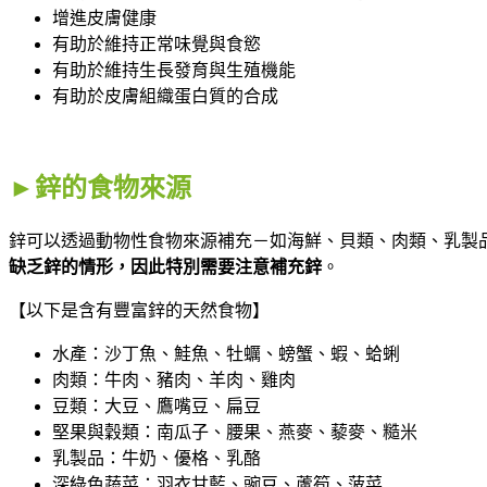
增進皮膚健康
有助於維持正常味覺與食慾
有助於維持生長發育與生殖機能
有助於皮膚組織蛋白質的合成
►鋅的食物來源
鋅可以透過動物性食物來源補充－如海鮮、貝類、肉類、乳製
缺乏鋅的情形，因此特別需要注意補充鋅
。
【以下是含有豐富鋅的天然食物】
水產：沙丁魚、鮭魚、牡蠣、螃蟹、蝦、蛤蜊
肉類：牛肉、豬肉、羊肉、雞肉
豆類：大豆、鷹嘴豆、扁豆
堅果與穀類：南瓜子、腰果、燕麥、藜麥、糙米
乳製品：牛奶、優格、乳酪
深綠色蔬菜：羽衣甘藍、豌豆、蘆筍、菠菜