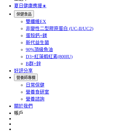
夏日健康應援☀️
保健食品
雙纖維EX
非變性二型膠原蛋白 (UC-II/UC2)
蛋殼鈣+鎂
新代益生菌
90%頂級魚油
D3+紅藻蝦紅素(800IU)
B群+鋅
好評分享
營養師專欄
日常保健
營養食研室
營養諮詢
關於我們
帳戶