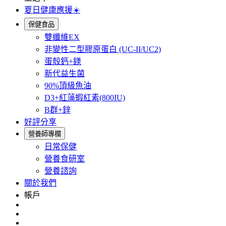
夏日健康應援☀️
保健食品
雙纖維EX
非變性二型膠原蛋白 (UC-II/UC2)
蛋殼鈣+鎂
新代益生菌
90%頂級魚油
D3+紅藻蝦紅素(800IU)
B群+鋅
好評分享
營養師專欄
日常保健
營養食研室
營養諮詢
關於我們
帳戶