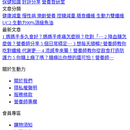
保健知識
好評分享
營養食研室
文章分類
健康減重
慢性病
樂齡營養
控糖減重
膳食纖維
生動力雙纖維
UC2
生動力90%頂級魚油
最新文章
1
媽媽手多久會好？媽媽手疼痛怎麼辦？吃對「⋯
2
降血糖怎
麼做？營養師分享 5 個日常穩定⋯
3
想每天順暢? 營養師教你
吃對纖維 代謝更⋯
4
流感季來襲！營養師教你從飲食打造防
護力
5
你糖上癮了嗎？糖癮比你想的還可怕！營養師⋯
關於生動力
關於我們
隱私權聲明
服務條款
營養師專欄
會員專區
購物須知