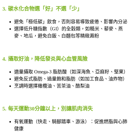
3. 碳水化合物選「好」不選「少」
避免「極低碳」飲食，否則容易導致疲倦、影響內分泌
選擇低升糖指數（GI）的全穀類，如糙米、藜麥、燕
麥、地瓜，避免白飯、白麵包等精緻澱粉
4. 攝取好油，降低發炎與心血管風險
適量攝取 Omega-3 脂肪酸（如深海魚、亞麻籽、堅果）
避免反式脂肪、過量飽和脂肪（如加工食品、油炸物）
烹調時選擇橄欖油、苦茶油、酪梨油
5. 每天運動30分鐘以上，別讓肌肉消失
有氧運動（快走、騎腳踏車、游泳）：促進燃脂與心肺
健康