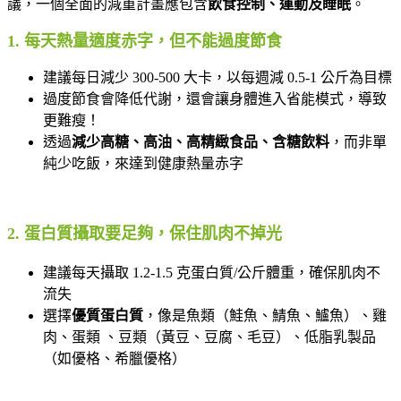
議，一個全面的減重計畫應包含
飲食控制、運動及睡眠
。
1. 每天熱量適度赤字，但不能過度節食
建議每日減少 300-500 大卡，以每週減 0.5-1 公斤為目標
過度節食會降低代謝，還會讓身體進入省能模式，導致
更難瘦！
透過
減少高糖、高油、高精緻食品、含糖飲料
，而非單
純少吃飯，來達到健康熱量赤字
2. 蛋白質攝取要足夠，保住肌肉不掉光
建議每天攝取 1.2-1.5 克蛋白質/公斤體重，確保肌肉不
流失
選擇
優質蛋白質
，像是魚類（鮭魚、鯖魚、鱸魚）、雞
肉、蛋類 、豆類（黃豆、豆腐、毛豆）、低脂乳製品
（如優格、希臘優格）