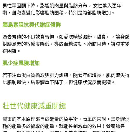
男性睪固酮下降，影響肌肉量與脂肪分布。 女性進入更年
期，雌激素變化影響脂肪囤積，特別是腹部脂肪增加。
胰島素阻抗與代謝症候群
過去累積的不良飲食習慣（如愛吃精緻澱粉、甜食），讓身體
對胰島素的敏感度降低，導致血糖波動、脂肪囤積，讓減重變
得困難。
肌少症風險增加
若不注重蛋白質攝取與肌力訓練，隨著年紀增長，肌肉流失得
比脂肪還快，結果體重下降了，但健康狀況反而更糟。
壯世代健康減重關鍵
減重的基本原理來自於能量的負平衡，簡單的來說，當身體消
耗的能量多於攝取的能量，就能達到減重的效果！營養師建