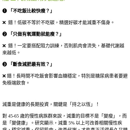
➊
「不吃飯比較快瘦？」
❌
錯！低碳不等於不吃碳，精選好碳才能減重不傷身。
➋
「只做有氧運動就能瘦？」
❌
錯！一定要搭配阻力訓練，否則肌肉會流失，基礎代謝越
來越低。
➌
「斷食減肥最有效？」
❌
錯！長時間不吃飯會影響血糖穩定，特別是糖尿病患者要避
免極端飲食。
減重是健康的長期投資，關鍵是「持之以恆」！
對 45-65 歲的慢性病族群來說，減重的目標不是「變瘦」，而
是「變健康」。研究顯示，減重 5% 以上可改善相關慢性疾
病，穩定減重、保留肌肉、改善代謝，才能真正活得長久又精