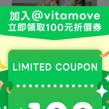
生動力營養師群 | 2024-10-18
走路常腳酸怎麼辦？營養師教你這樣
吃，解救你的痠痛困擾
才走沒多久，就覺得腿痠嗎？平時走路容易腿
軟、腳無力？ ⋯
閱讀更多 ->