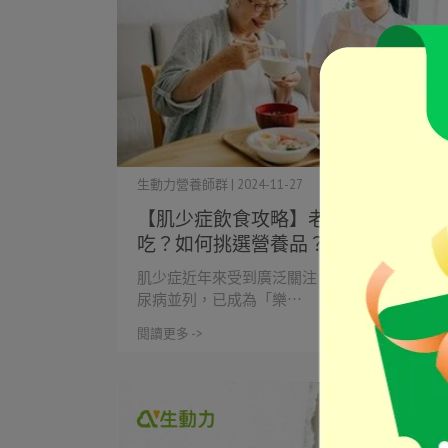
生動力營養師群 | 2024-11-27
【肌少症飲食攻略】老人肌少症怎麼
吃？如何挑選營養品？和營養師這樣
做
肌少症近年來受到廣泛關注，它與高血壓、糖
尿病並列，已成為「樂⋯
閱讀更多 ->