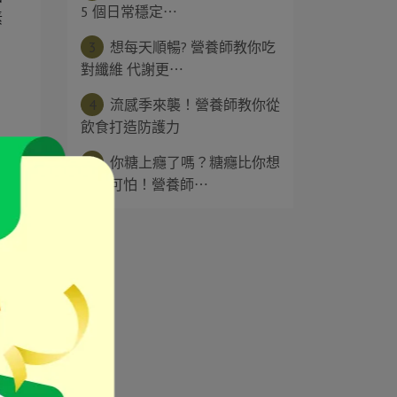
5 個日常穩定⋯
素
3
想每天順暢? 營養師教你吃
對纖維 代謝更⋯
4
流感季來襲！營養師教你從
飲食打造防護力
部
5
你糖上癮了嗎？糖癮比你想
瓜
的還可怕！營養師⋯
素
為