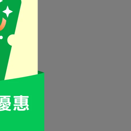
日
年
維