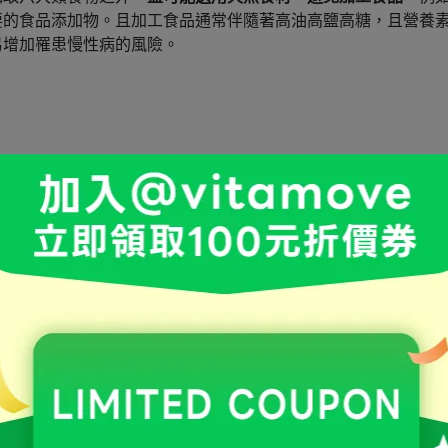
要的食品添加物。且加工食品通常伴隨著高油高鹽高糖，且營養
易增加罹患慢性病的風險。
善血糖、血壓及血脂，也可以維持腸道的健康、預防便祕。衛福
全榖雜糧類替代精製主食，全榖雜糧包括糙米、玉米、地瓜、南
到 4 份蔬菜，相當於 2 碗的量，以滿足每日纖維建議量喔！
料，足夠的肌肉量也可以維持身體的新陳代謝！更年期因為雌激
運動，會加速肌肉的流失。
、海鮮類等低脂蛋白質，以及植物性蛋白（黃豆、黑豆、毛豆）