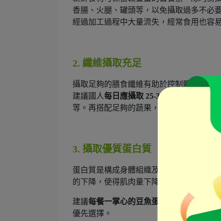
香腸、火腿、罐頭等，以免攝取過多不必
經過加工過程中大量流失，經常食用也容
2. 纖維攝取充足
攝取足夠的膳食纖維有助於控制體重、改
建議國人
每日應攝取 25-30g 膳食纖維
。以
等。再搭配足夠的蔬果，成年女性建議每天吃
3. 攝取優質蛋白質
蛋白質是構成身體組織及荷爾蒙的重要原
的下降，使得肌肉量下降，若平時又缺乏
建議
每餐一掌心的豆魚蛋肉類
，以家禽類
優先選擇。