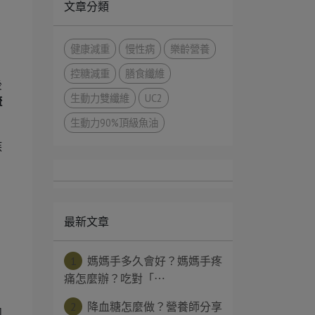
文章分類
健康減重
慢性病
樂齡營養
控糖減重
膳食纖維
後
生動力雙纖維
UC2
疏
生動力90%頂級魚油
疾
最新文章
：
1
媽媽手多久會好？媽媽手疼
痛怎麼辦？吃對「⋯
2
降血糖怎麼做？營養師分享
如