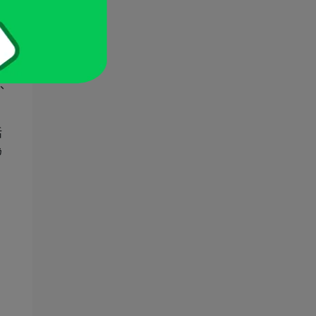
人
、
活
為