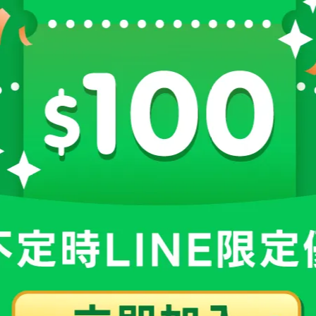
對於骨質有保護作用，因此
更年期婦女更要注重骨質的保養！平
，延緩骨質流失速度
。
維生素D、維生素K 等營養素。而鈣、鎂及維生素D 也可緩解更
、小魚乾、蝦皮蝦米、芝麻、髮菜、紫菜、芥蘭，建議每日攝取
雞蛋、日曬乾香菇，也可藉由中午日曬 10-15 分鐘讓身體產生
00IU/天