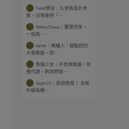
1
FanR樊兒｜久坐族及外食
族，日常維持「⋯
2
Haley.Chouu｜實測分享，
一包高⋯
3
Jamie｜螞蟻人、甜點控的
大餐救援，促⋯
4
魚腦少女｜外食族救援，促
進代謝，刺激燃燒⋯
5
Suger25｜飲控救星！ 全新
升級每餐⋯