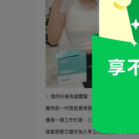
✨ 我的升級有感體驗：追求輕盈窈窕，不一
生動力雙纖
雖然前一代我就覺得很棒了，但 
像我一樣工作忙碌、三餐外食油膩的人，最需
我都是將它隨手加入早上的豆漿或下午的黑咖