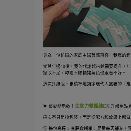
身為一位忙碌的家庭主婦兼部落客，我真的超
尤其年過40後，我的代謝越來越需要提升，
攝取不足，嗯嗯不順暢讓氣色也跟著不好。
這次升級版，更精準地鎖定現代人需要的「驅
生動力雙纖維EX
🌟 舊愛變新歡！
 升級重點
這次不只是換包裝，而是從配方和效果上都做
♡ 每包高達 5 克膳食纖維：
足量
每天補充，