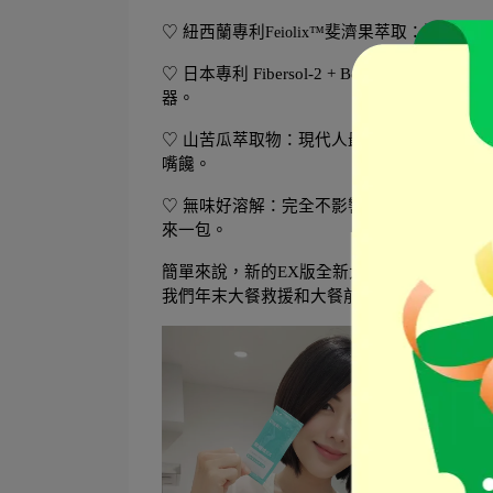
♡ 紐西蘭專利
斐濟果萃取：這是驅動燃
Feiolix™
♡ 日本專利 Fibersol-2 + Beta
器。
♡ 山苦瓜萃取物：現代人最需要的「平衡」
嘴饞。
♡ 無味好溶解：完全不影響飲品風味！可溶
來一包。
簡單來說，新的EX版全新大升級，不止是「
我們年末大餐救援和大餐前先打底邊吃邊燃燒