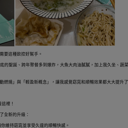
需要這種飲控好幫手。
年底的聖誕、跨年聚餐多到爆炸，大魚大肉油膩膩，加上我久坐、蔬
動燃燒」與「輕盈新概念」，讓我感覺窈窕和順暢效果都大大提升
看這裡！
了全新的升級：
讓你維持窈窕並享受久違的順暢快感。