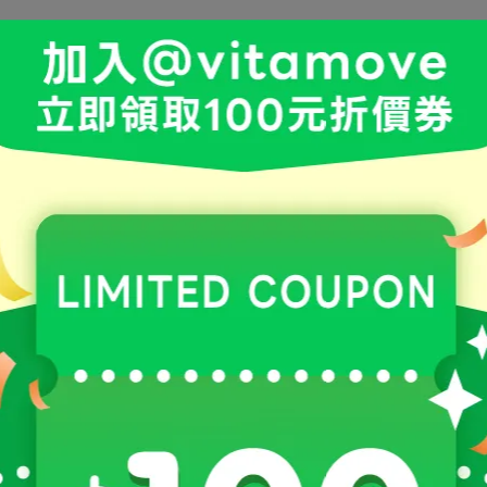
燒的關鍵！讓你的燃燒力 🆙、代謝力 🆙，不再擔心大餐堆積。
 葡聚糖：最強的雙效纖維組合，能顯著提升飽足感並幫助消化分解，是飲控的秘密武
力！能減少碳水震盪，餐後穩定超有感，不再容易產生暈碳、空虛感
於水、牛奶、豆漿或各種飲料，而且小包裝外出攜帶也方便，隨時都
順暢」，還能幫住維持「穩定」和推進「代謝」，真正達到！這簡直
，讓代謝動起來的最佳武器！