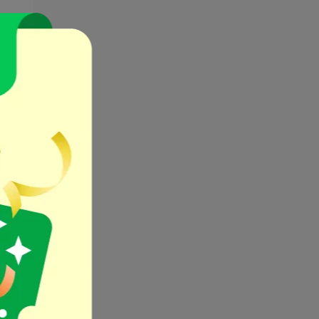
而
能
是