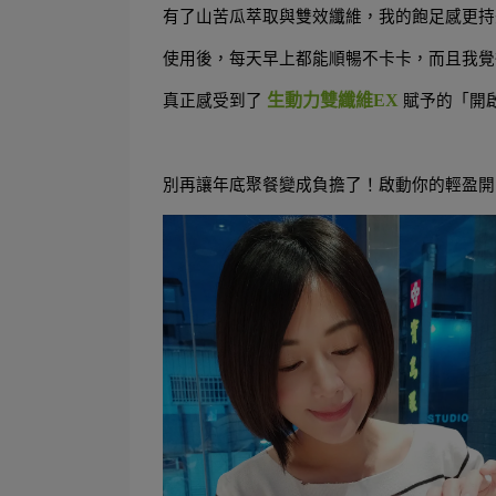
有了山苦瓜萃取與雙效纖維，我的飽足感更持
使用後，每天早上都能順暢不卡卡，而且我覺
生動力雙纖維EX
真正感受到了 
賦予的「開
別再讓年底聚餐變成負擔了！啟動你的輕盈開