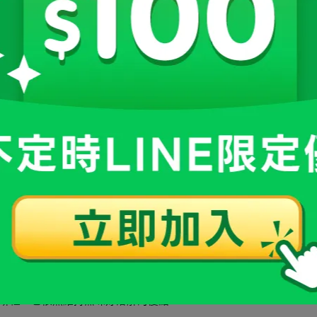
定要打那支筆！用吃的方式也能啟動每日代謝
維EX
真的讓我感覺更輕盈！
要這種能幫助消化分解又促進代謝的產品。
啡裡，它依然維持無味好溶解的優點。