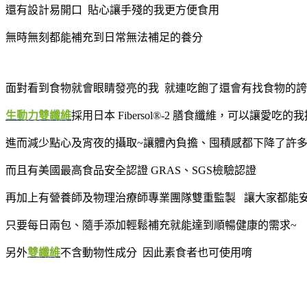
還有設計易開口 貼心讓手殘的我更方便食用
無時無刻都能補充到日常無法補足的養分
面對看到食物就會眼睛發亮的我 就連吃飽了還會有找食物的
生動力雙纖維
採用日本 Fibersol®-2 膳食纖維，可以讓愛吃
進而減少點心及宵夜的攝取~讓體內負擔、囤積感都下降了許
而且有美國最高食品安全認證 GRAS、SGS檢驗認證
再加上有營養師及物理治療師專業團隊雙重監製 讓大家都能
只要每日兩包、隨手添加輕鬆補充就能達到順暢健康的需求~
另外
雙纖維
不含動物性成分 因此素食者也可使用唷