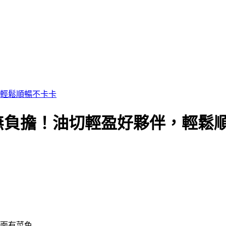
輕鬆順暢不卡卡
無負擔！油切輕盈好夥伴，輕鬆
且面有菜色