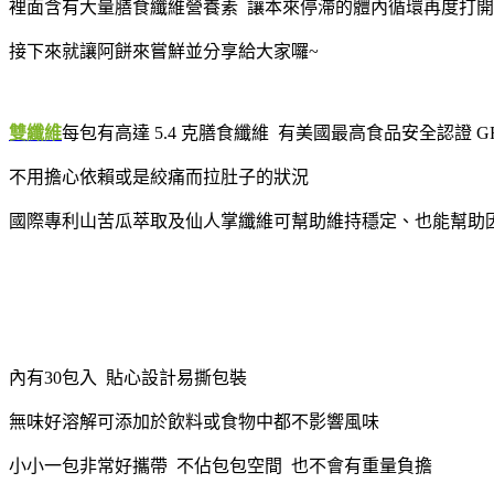
裡面含有大量膳食纖維營養素 讓本來停滯的體內循環再度打
接下來就讓阿餅來嘗鮮並分享給大家囉~
雙纖維
每包有高達 5.4 克膳食纖維 有美國最高食品安全認證 G
不用擔心依賴或是絞痛而拉肚子的狀況
國際專利山苦瓜萃取及仙人掌纖維可幫助維持穩定、也能幫助
內有30包入 貼心設計易撕包裝
無味好溶解可添加於飲料或食物中都不影響風味
小小一包非常好攜帶 不佔包包空間 也不會有重量負擔