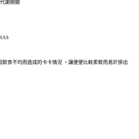
開代謝開關
RAS
因飲食不均而造成的卡卡情況 ，讓便便比較柔軟而易於排出