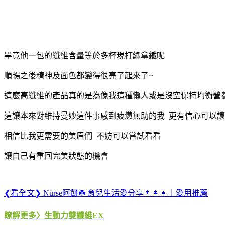
畢竟他一包的纖維含量等於多杯現打綠拿鐵呢
順暢之後精神及面色都變得很亮了起來了~
這麼高纖維的產品真的是為像我這種懶人或是沒空保持均衡營
這讓本來對維持曼妙這件事感到疲憊無助的我 更有信心可以
相信比我更需要的美眉們 不妨可以嘗試看看
讓自己有重回完美狀態的機會
❮看全文❯ Nurse阿餅☘️ 育兒生活愛分享👨‍👩‍👧｜愛用推薦
瞭解更多〉生動力雙纖維EX