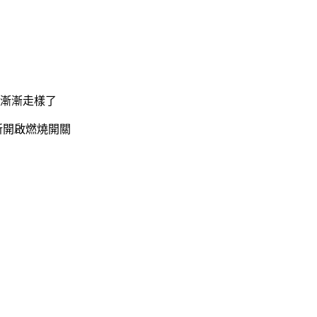
也漸漸走樣了
新開啟燃燒開關