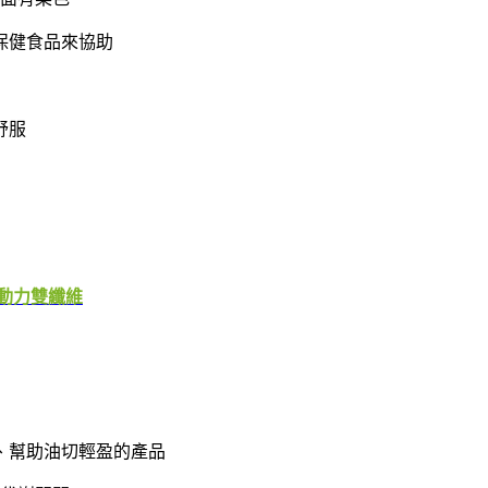
保健食品來協助
舒服
動力雙纖維
、幫助油切輕盈的產品