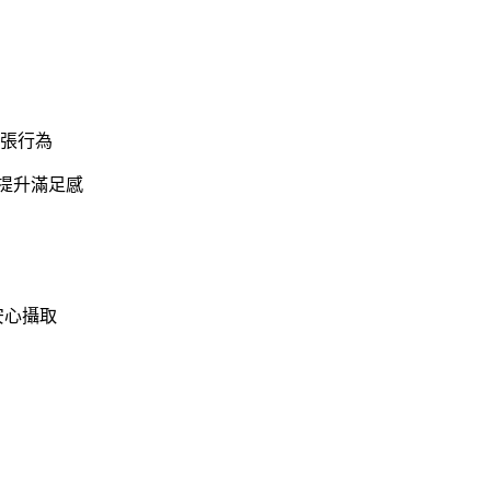
誇張行為
的我提升滿足感
多
安心攝取