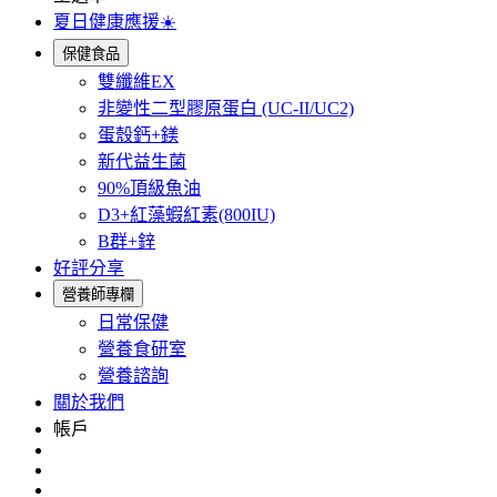
夏日健康應援☀️
保健食品
雙纖維EX
非變性二型膠原蛋白 (UC-II/UC2)
蛋殼鈣+鎂
新代益生菌
90%頂級魚油
D3+紅藻蝦紅素(800IU)
B群+鋅
好評分享
營養師專欄
日常保健
營養食研室
營養諮詢
關於我們
帳戶