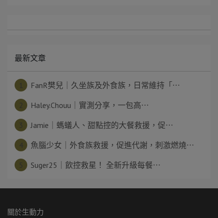
最新文章
1
FanR樊兒｜久坐族及外食族，日常維持「⋯
2
Haley.Chouu｜實測分享，一包高⋯
3
Jamie｜螞蟻人、甜點控的大餐救援，促⋯
4
魚腦少女｜外食族救援，促進代謝，刺激燃燒⋯
5
Suger25｜飲控救星！ 全新升級每餐⋯
關於生動力