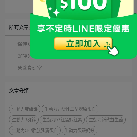
所有文章主題
保健知識
好評分享
營養食研室
文章分類
生動力雙纖維
生動力非變性二型膠原蛋白
生動力B群鋅
生動力D3紅藻蝦紅素
生動力新代益生菌
生動力CPP胜肽乳清蛋白
生動力蛋殼鈣鎂