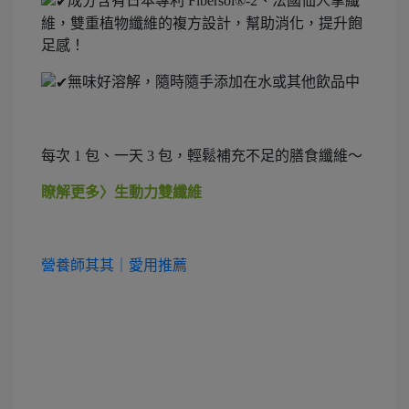
成分含有日本專利 Fibersol®-2、法國仙人掌纖
維，雙重植物纖維的複方設計，幫助消化，提升飽
足感！
無味好溶解，隨時隨手添加在水或其他飲品中
每次 1 包、一天 3 包，輕鬆補充不足的膳食纖維～
瞭解更多〉生動力雙纖維
營養師其其｜愛用推薦