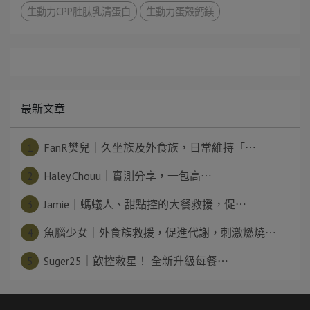
生動力CPP胜肽乳清蛋白
生動力蛋殼鈣鎂
最新文章
1
FanR樊兒｜久坐族及外食族，日常維持「⋯
2
Haley.Chouu｜實測分享，一包高⋯
3
Jamie｜螞蟻人、甜點控的大餐救援，促⋯
4
魚腦少女｜外食族救援，促進代謝，刺激燃燒⋯
5
Suger25｜飲控救星！ 全新升級每餐⋯