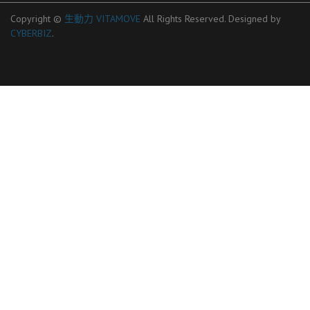
Copyright ©
生動力 VITAMOVE
All Rights Reserved.
Designed by
CYBERBIZ
.